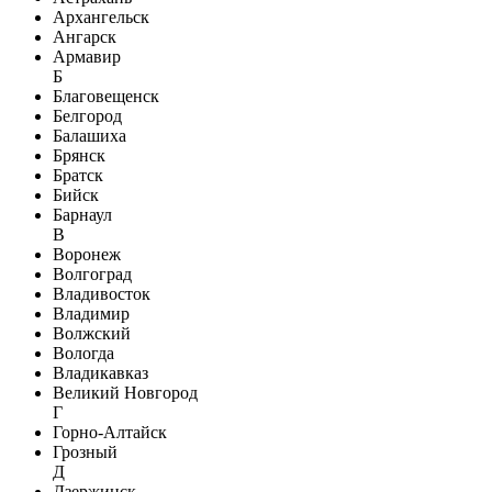
Архангельск
Ангарск
Армавир
Б
Благовещенск
Белгород
Балашиха
Брянск
Братск
Бийск
Барнаул
В
Воронеж
Волгоград
Владивосток
Владимир
Волжский
Вологда
Владикавказ
Великий Новгород
Г
Горно-Алтайск
Грозный
Д
Дзержинск