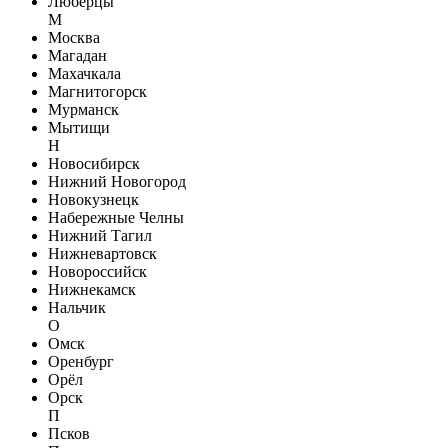
Люберцы
М
Москва
Магадан
Махачкала
Магнитогорск
Мурманск
Мытищи
Н
Новосибирск
Нижний Новогород
Новокузнецк
Набережные Челны
Нижний Тагил
Нижневартовск
Новороссийск
Нижнекамск
Нальчик
О
Омск
Оренбург
Орёл
Орск
П
Псков