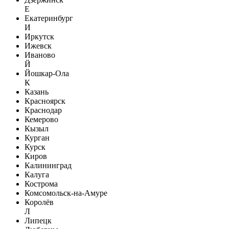
Е
Екатеринбург
И
Иркутск
Ижевск
Иваново
Й
Йошкар-Ола
К
Казань
Красноярск
Краснодар
Кемерово
Кызыл
Курган
Курск
Киров
Калининград
Калуга
Кострома
Комсомольск-на-Амуре
Королёв
Л
Липецк