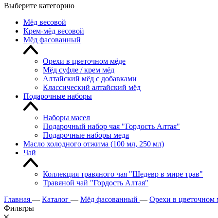
Выберите категорию
Мёд весовой
Крем-мёд весовой
Мёд фасованный
Орехи в цветочном мёде
Мёд суфле / крем мёд
Алтайский мёд с добавками
Классический алтайский мёд
Подарочные наборы
Наборы масел
Подарочный набор чая "Гордость Алтая"
Подарочные наборы меда
Масло холодного отжима (100 мл, 250 мл)
Чай
Коллекция травяного чая "Шедевр в мире трав"
Травяной чай "Гордость Алтая"
Главная
—
Каталог
—
Мёд фасованный
—
Орехи в цветочном 
Фильтры