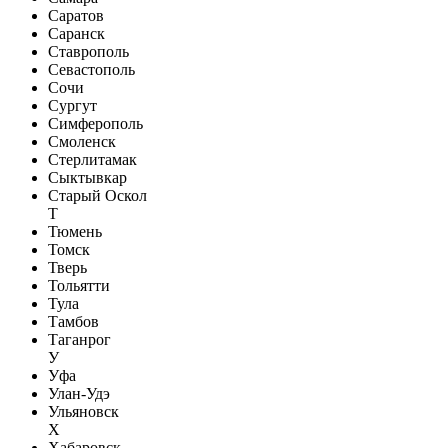
Саратов
Саранск
Ставрополь
Севастополь
Сочи
Сургут
Симферополь
Смоленск
Стерлитамак
Сыктывкар
Старый Оскол
Т
Тюмень
Томск
Тверь
Тольятти
Тула
Тамбов
Таганрог
У
Уфа
Улан-Удэ
Ульяновск
Х
Хабаровск