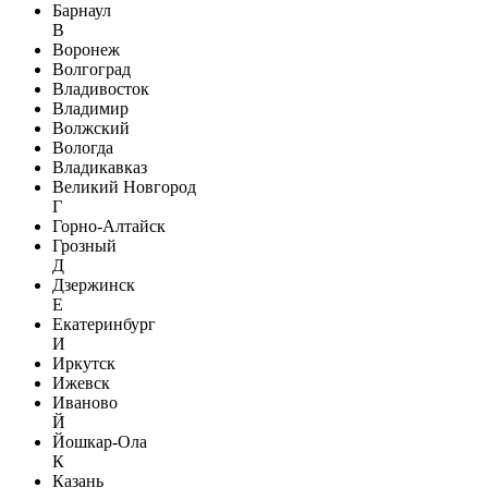
Барнаул
В
Воронеж
Волгоград
Владивосток
Владимир
Волжский
Вологда
Владикавказ
Великий Новгород
Г
Горно-Алтайск
Грозный
Д
Дзержинск
Е
Екатеринбург
И
Иркутск
Ижевск
Иваново
Й
Йошкар-Ола
К
Казань