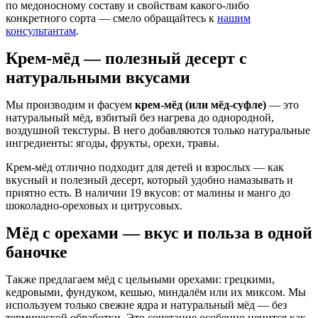
по медоносному составу и свойствам какого-либо
конкретного сорта — смело обращайтесь к
нашим
консультантам
.
Крем‑мёд — полезный десерт с
натуральными вкусами
Мы производим и фасуем
крем‑мёд (или мёд‑суфле)
— это
натуральный мёд, взбитый без нагрева до однородной,
воздушной текстуры. В него добавляются только натуральные
ингредиенты: ягоды, фрукты, орехи, травы.
Крем‑мёд отлично подходит для детей и взрослых — как
вкусный и полезный десерт, который удобно намазывать и
приятно есть. В наличии 19 вкусов: от малины и манго до
шоколадно-ореховых и цитрусовых.
Мёд с орехами — вкус и польза в одной
баночке
Также предлагаем мёд с цельными орехами: грецкими,
кедровыми, фундуком, кешью, миндалём или их миксом. Мы
используем только свежие ядра и натуральный мёд — без
термической обработки. Это сочетание особенно ценится как