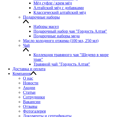
Мёд суфле / крем мёд
Алтайский мёд с добавками
Классический алтайский мёд
Подарочные наборы
Наборы масел
Подарочный набор чая "Гордость Алтая"
Подарочные наборы меда
Масло холодного отжима (100 мл, 250 мл)
Чай
Коллекция травяного чая "Шедевр в мире
трав"
Травяной чай "Гордость Алтая"
Доставка и оплата
Компания
О нас
Новости
Акции
Статьи
Сотрудники
Вакансии
Отзывы
Фотогалерея
Документы и сертификаты