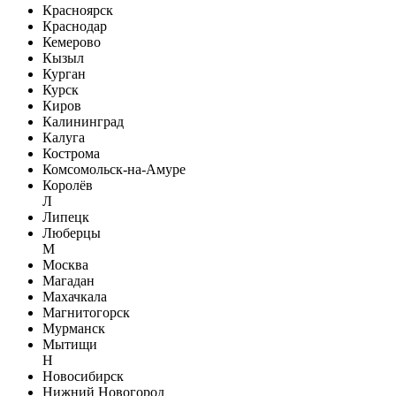
Красноярск
Краснодар
Кемерово
Кызыл
Курган
Курск
Киров
Калининград
Калуга
Кострома
Комсомольск-на-Амуре
Королёв
Л
Липецк
Люберцы
М
Москва
Магадан
Махачкала
Магнитогорск
Мурманск
Мытищи
Н
Новосибирск
Нижний Новогород