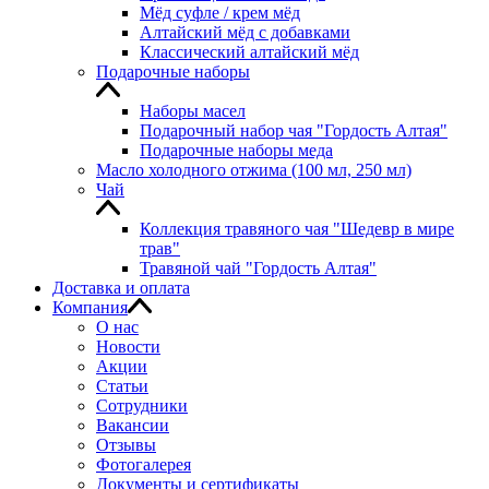
Мёд суфле / крем мёд
Алтайский мёд с добавками
Классический алтайский мёд
Подарочные наборы
Наборы масел
Подарочный набор чая "Гордость Алтая"
Подарочные наборы меда
Масло холодного отжима (100 мл, 250 мл)
Чай
Коллекция травяного чая "Шедевр в мире
трав"
Травяной чай "Гордость Алтая"
Доставка и оплата
Компания
О нас
Новости
Акции
Статьи
Сотрудники
Вакансии
Отзывы
Фотогалерея
Документы и сертификаты