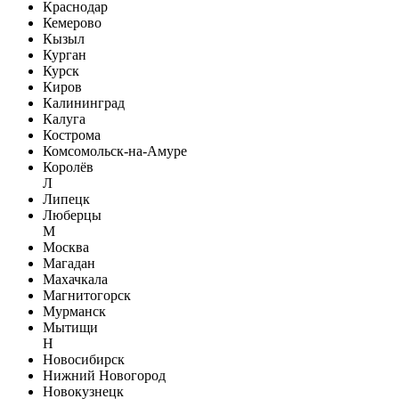
Краснодар
Кемерово
Кызыл
Курган
Курск
Киров
Калининград
Калуга
Кострома
Комсомольск-на-Амуре
Королёв
Л
Липецк
Люберцы
М
Москва
Магадан
Махачкала
Магнитогорск
Мурманск
Мытищи
Н
Новосибирск
Нижний Новогород
Новокузнецк