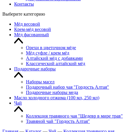
Контакты
Выберите категорию
Мёд весовой
Крем-мёд весовой
Мёд фасованный
Орехи в цветочном мёде
Мёд суфле / крем мёд
Алтайский мёд с добавками
Классический алтайский мёд
Подарочные наборы
Наборы масел
Подарочный набор чая "Гордость Алтая"
Подарочные наборы меда
Масло холодного отжима (100 мл, 250 мл)
Чай
Коллекция травяного чая "Шедевр в мире трав"
Травяной чай "Гордость Алтая"
Главная
—
Каталог
—
Чай
—
Коллекция травяного чая