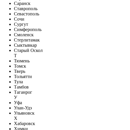
Саранск
Ставрополь
Севастополь
Сочи
Сургут
Симферополь
Смоленск
Стерлитамак
Сыктывкар
Старый Оскол
Т
Тюмень
Томск
Тверь
Тольятти
Тула
Тамбов
Таганрог
У
Уфа
Улан-Удэ
Ульяновск
Х
Хабаровск
Химки